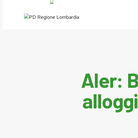
search
Aler: B
allogg