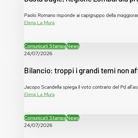
pratica
l’antimafia
Paolo Romano risponde ai capigruppo della maggioranz
solo
Elena La Mura
a
parole
Bilancio:
Comunicati Stampa
News
troppi
24/07/2026
i
grandi
Bilancio: troppi i grandi temi non af
temi
non
Jacopo Scandella spiega il voto contrario del Pd a
affrontati
Elena La Mura
Bilancio
Comunicati Stampa
News
regionale:
24/07/2026
manca