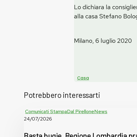
Lo dichiara la consigli
alla casa Stefano Bolog
Milano, 6 luglio 2020
Casa
Potrebbero interessarti
Basta
Comunicati Stampa
Dal Pirellone
News
bugie,
24/07/2026
Regione
Lombardia
Basta bugie, Regione Lombardia prat