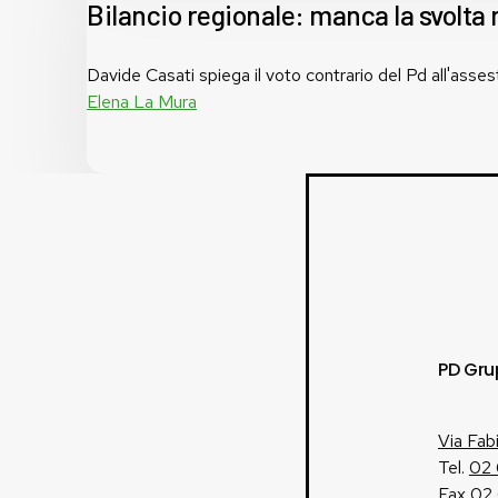
la
Bilancio regionale: manca la svolta
svolta
necessaria
Davide Casati spiega il voto contrario del Pd all'
Elena La Mura
PD Gru
Via Fab
Tel.
02
Fax 02