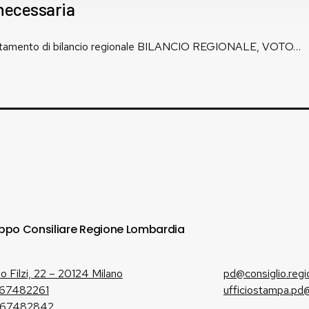
 necessaria
assestamento di bilancio regionale BILANCIO REGIONALE, VOTO…
ppo Consiliare Regione Lombardia
io Filzi, 22 – 20124 Milano
pd@consiglio.regi
 67482261
ufficiostampa.pd@
 67482842