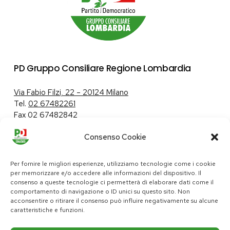
PD Gruppo Consiliare Regione Lombardia
Via Fabio Filzi, 22 – 20124 Milano
Tel.
02 67482261
Fax 02 67482842
Consenso Cookie
Tutela dei dati personali
|
Politica sui cookie
Per fornire le migliori esperienze, utilizziamo tecnologie come i cookie
per memorizzare e/o accedere alle informazioni del dispositivo. Il
consenso a queste tecnologie ci permetterà di elaborare dati come il
comportamento di navigazione o ID unici su questo sito. Non
pd@consiglio.regione.lombardia.it
acconsentire o ritirare il consenso può influire negativamente su alcune
ufficiostampa.pd@consiglio.regione.lombardia.it
caratteristiche e funzioni.
Pagine Facebook Gruppo Consiliare PD Lombardia
Pagina Instagram Gruppo PD Lombardia
Pagina Youtube Gruppo PD Lombardia
Pagina Messenger Gruppo Consiliare PD Lombardia