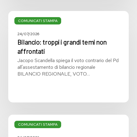
Bilancio:
troppi
COMUNICATI STAMPA
i
grandi
24/07/2026
temi
Bilancio: troppi i grandi temi non
non
affrontati
affrontati
Jacopo Scandella spiega il voto contrario del Pd
all'assestamento di bilancio regionale
BILANCIO REGIONALE, VOTO…
Bilancio
regionale:
COMUNICATI STAMPA
manca