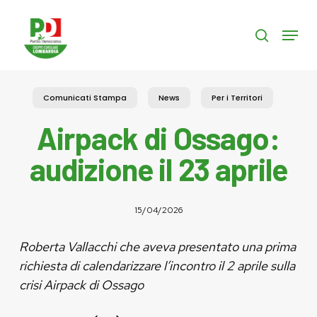
Skip
to
Menu
search
main
content
Comunicati Stampa
News
Per i Territori
Airpack di Ossago:
audizione il 23 aprile
15/04/2026
Roberta Vallacchi che aveva presentato una prima
richiesta di calendarizzare l’incontro il 2 aprile sulla
crisi Airpack di Ossago