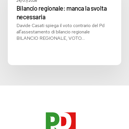
la
24/07/2026
svolta
Bilancio regionale: manca la svolta
necessaria
necessaria
Davide Casati spiega il voto contrario del Pd
all'assestamento di bilancio regionale
BILANCIO REGIONALE, VOTO…