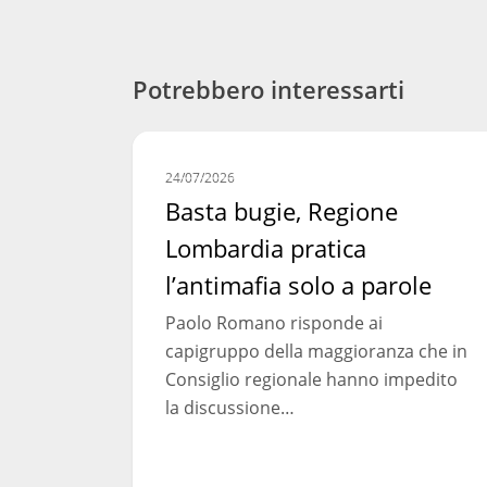
Potrebbero interessarti
Basta
COMUNICATI STAMPA
bugie,
24/07/2026
Regione
Basta bugie, Regione
Lombardia
Lombardia pratica
pratica
l’antimafia solo a parole
l’antimafia
solo
Paolo Romano risponde ai
a
capigruppo della maggioranza che in
parole
Consiglio regionale hanno impedito
la discussione…