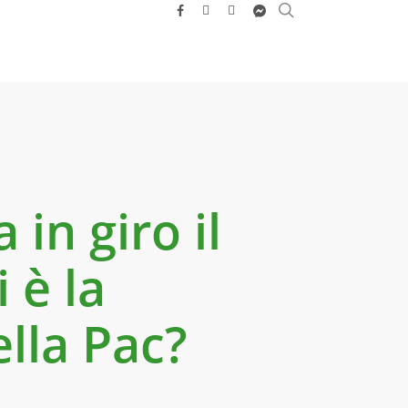
search
facebook
youtube
instagram
messenger
in giro il
 è la
ella Pac?