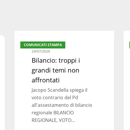
Bilancio:
Bil
COMUNICATI STAMPA
troppi
reg
24/07/2026
i
ma
Bilancio: troppi i
grandi
la
grandi temi non
temi
svo
non
nec
affrontati
affrontati
Jacopo Scandella spiega il
voto contrario del Pd
all'assestamento di bilancio
regionale BILANCIO
REGIONALE, VOTO…