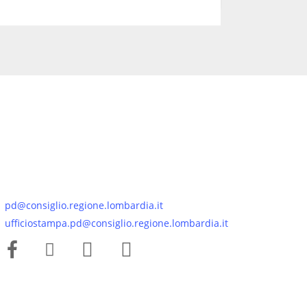
pd@consiglio.regione.lombardia.it
ufficiostampa.pd@consiglio.regione.lombardia.it
Pagine Facebook Gruppo Consiliare PD Lombardia
Pagina Instagram Gruppo PD Lombardia
Pagina Youtube Gruppo PD Lombardia
Pagina Messenger Gruppo Consiliare PD Lombardia