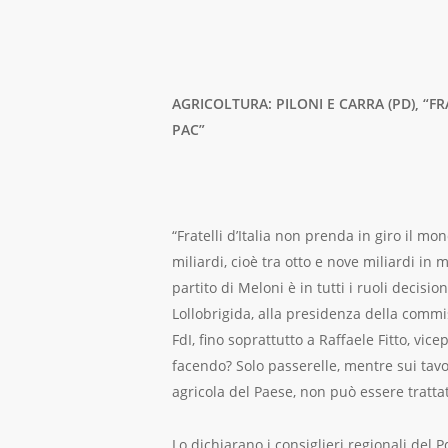
AGRICOLTURA: PILONI E CARRA (PD), “
PAC”
“Fratelli d’Italia non prenda in giro il mo
miliardi, cioè tra otto e nove miliardi in 
partito di Meloni è in tutti i ruoli decis
Lollobrigida, alla presidenza della commi
FdI, fino soprattutto a Raffaele Fitto, v
facendo? Solo passerelle, mentre sui tavo
agricola del Paese, non può essere tratta
Lo dichiarano i consiglieri regionali del 