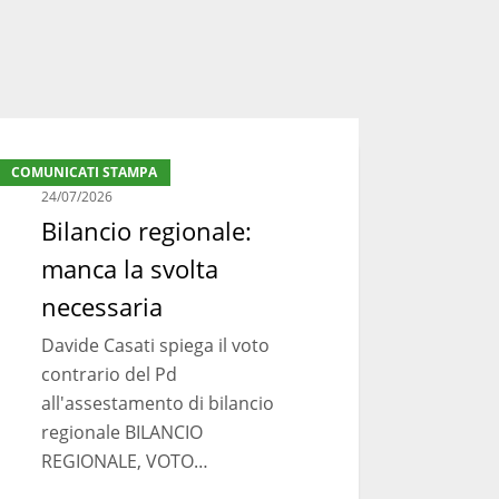
ancio
COMUNICATI STAMPA
ionale:
24/07/2026
nca
Bilancio regionale:
manca la svolta
lta
essaria
necessaria
Davide Casati spiega il voto
contrario del Pd
all'assestamento di bilancio
regionale BILANCIO
REGIONALE, VOTO…