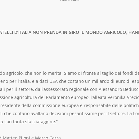
FRATELLI D’ITALIA NON PRENDA IN GIRO IL MONDO AGRICOLO, HAN
ndo agricolo, che non lo merita. Siamo di fronte al taglio dei fondi d
meno per l’Italia, e a dazi USA che costano un miliardo di euro di es
ionali per il settore, dall’assessorato regionale con Alessandro Bedus
ssione agricoltura del Parlamento europeo, l’alleata Veronika Vreci
icepresidente della commissione europea e responsabile delle politi
li che contano avallano decisioni pesantissime per il settore. La L
ta con tanta sfacciataggine.”
Pd Matteo Piloni e Marco Carra.