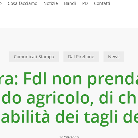
o
Cosa facciamo
Notizie
Bandi
PD
Contatti
Comunicati Stampa
Dal Pirellone
News
ra: FdI non prenda 
o agricolo, di chi
bilità dei tagli d
16/09/2025