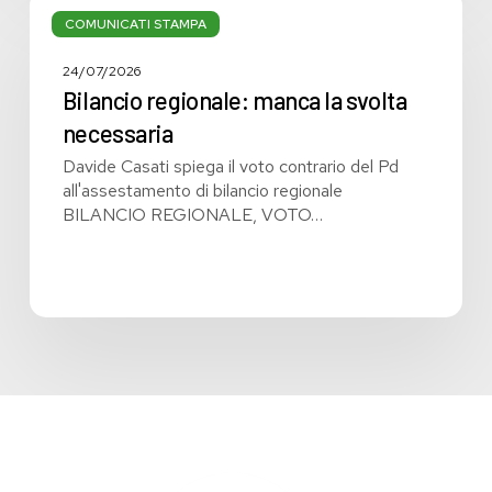
regionale:
COMUNICATI STAMPA
manca
la
24/07/2026
svolta
Bilancio regionale: manca la svolta
necessaria
necessaria
Davide Casati spiega il voto contrario del Pd
all'assestamento di bilancio regionale
BILANCIO REGIONALE, VOTO…