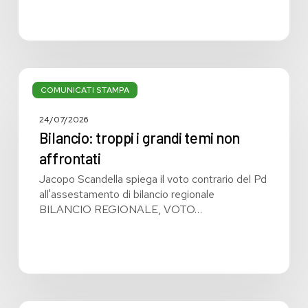
Bilancio:
troppi
COMUNICATI STAMPA
i
grandi
24/07/2026
temi
Bilancio: troppi i grandi temi non
non
affrontati
affrontati
Jacopo Scandella spiega il voto contrario del Pd
all'assestamento di bilancio regionale
BILANCIO REGIONALE, VOTO…
Bilancio