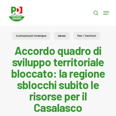
Skip
to
Menu
search
main
content
Comunicati Stampa
News
Per i Territori
Accordo quadro di
sviluppo territoriale
bloccato: la regione
sblocchi subito le
risorse per il
Casalasco