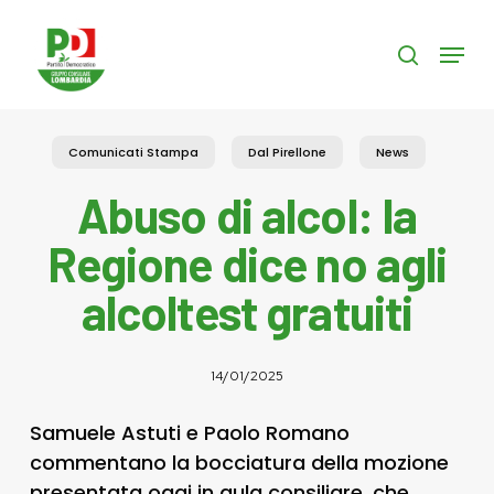
Skip
to
Menu
search
main
content
Comunicati Stampa
Dal Pirellone
News
Abuso di alcol: la
Regione dice no agli
alcoltest gratuiti
14/01/2025
Samuele Astuti e Paolo Romano
commentano la bocciatura della mozione
presentata oggi in aula consiliare, che