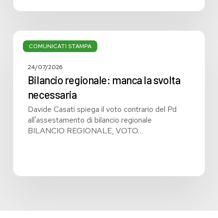
Bilancio
regionale:
COMUNICATI STAMPA
manca
la
24/07/2026
svolta
Bilancio regionale: manca la svolta
necessaria
necessaria
Davide Casati spiega il voto contrario del Pd
all'assestamento di bilancio regionale
BILANCIO REGIONALE, VOTO…