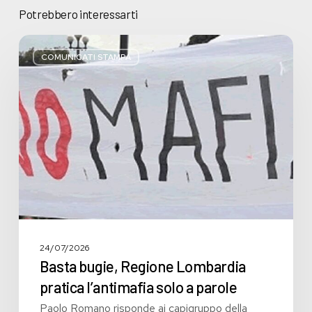
Potrebbero interessarti
Basta
bugie,
COMUNICATI STAMPA
Regione
Lombardia
pratica
l’antimafia
solo
a
parole
24/07/2026
Basta bugie, Regione Lombardia
pratica l’antimafia solo a parole
Paolo Romano risponde ai capigruppo della