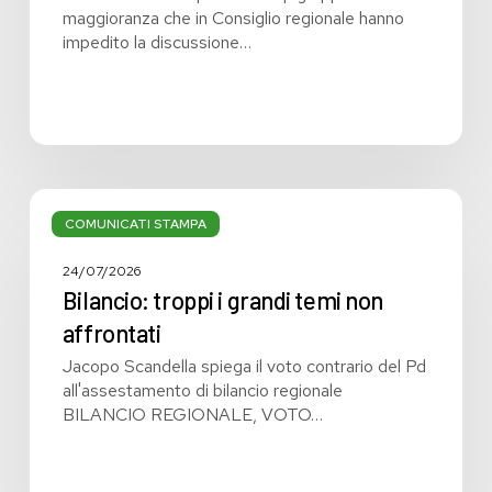
maggioranza che in Consiglio regionale hanno
impedito la discussione…
Bilancio:
troppi
COMUNICATI STAMPA
i
grandi
24/07/2026
temi
Bilancio: troppi i grandi temi non
non
affrontati
affrontati
Jacopo Scandella spiega il voto contrario del Pd
all'assestamento di bilancio regionale
BILANCIO REGIONALE, VOTO…