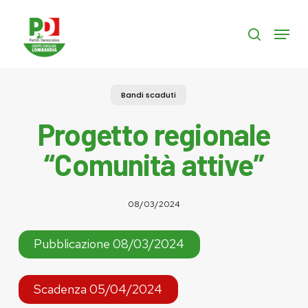
Skip
to
Menu
search
main
content
Bandi scaduti
Progetto regionale
“Comunità attive”
08/03/2024
Pubblicazione 08/03/2024
Scadenza 05/04/2024