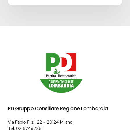
Lombardia
–
Edizione
2026”
–
LINEA
A
PD Gruppo Consiliare Regione Lombardia
Via Fabio Filzi, 22 – 20124 Milano
Tel.
02 67482261