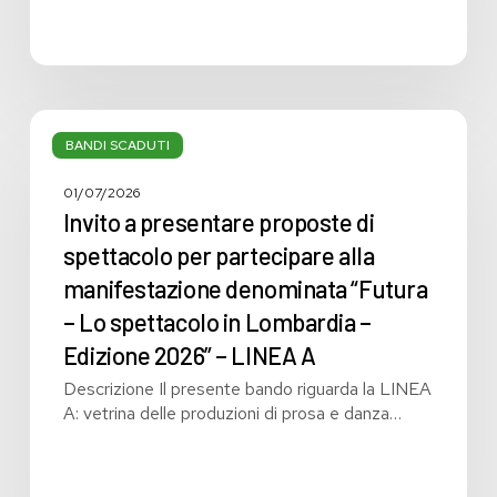
Invito
a
BANDI SCADUTI
presentare
proposte
01/07/2026
di
Invito a presentare proposte di
spettacolo
spettacolo per partecipare alla
per
manifestazione denominata “Futura
partecipare
alla
– Lo spettacolo in Lombardia –
manifestazione
Edizione 2026” – LINEA A
denominata
Descrizione Il presente bando riguarda la LINEA
“Futura
A: vetrina delle produzioni di prosa e danza…
–
Lo
spettacolo
in